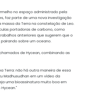
rmelho no espaço administrado pela
s, faz parte de uma nova investigação
a massa da Terra na constelação de Leo.
ulas portadoras de carbono, como
trabalhos anteriores que sugerem que o
 pairando sobre um oceano.
ão chamados de Hycean, combinando as
 na Terra: não há outra maneira de essa
ikku Madhusudhan em um vídeo da
seja uma bioassinatura muito boa em
 Hycean."