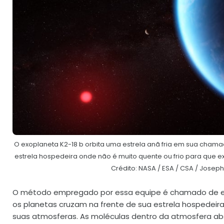
O exoplaneta K2-18 b orbita uma estrela anã fria em sua chama
estrela hospedeira onde não é muito quente ou frio para que ex
Crédito: NASA / ESA / CSA / Josep
O método empregado por essa equipe é chamado de e
os planetas cruzam na frente de sua estrela hospedeira, 
suas atmosferas. As moléculas dentro da atmosfera a