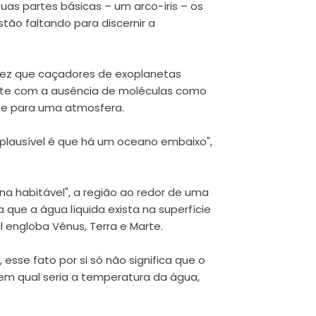
 suas partes básicas – um arco-íris – os
ão faltando para discernir a
vez que caçadores de exoplanetas
nte com a ausência de moléculas como
te para uma atmosfera.
s plausível é que há um oceano embaixo",
na habitável", a região ao redor de uma
 que a água líquida exista na superfície
l engloba Vênus, Terra e Marte.
sse fato por si só não significa que o
em qual seria a temperatura da água,